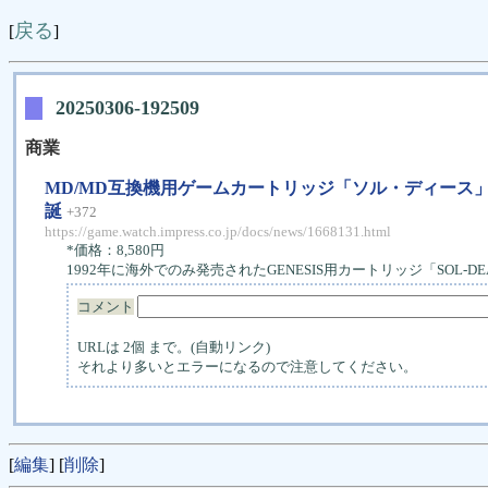
戻る
[
]
20250306-192509
商業
MD/MD互換機用ゲームカートリッジ「ソル・ディース
誕
+372
https://game.watch.impress.co.jp/docs/news/1668131.html
*価格：8,580円
1992年に海外でのみ発売されたGENESIS用カートリッジ「SO
コメント
URLは 2個 まで。(自動リンク)
それより多いとエラーになるので注意してください。
[
編集
] [
削除
]