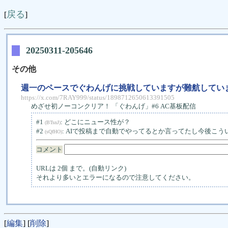
戻る
[
]
20250311-205646
その他
週一のペースでぐわんげに挑戦していますが難航してい
https://x.com/7RAY999/status/1898712650613391505
めざせ初ノーコンクリア！ 「ぐわんげ」#6 AC基板配信
#1
: どこにニュース性が？
(BTsnJ)
#2
: AIで投稿まで自動でやってるとか言ってたし今後こ
(sQfHO)
コメント
URLは 2個 まで。(自動リンク)
それより多いとエラーになるので注意してください。
[
編集
] [
削除
]