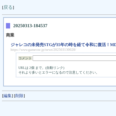
戻る
[
]
20250313-184537
商業
ジャレコの未発売STGが35年の時を経て令和に復活！MD用
https://www.gamer.ne.jp/news/202503130028/
コメント
URLは 2個 まで。(自動リンク)
それより多いとエラーになるので注意してください。
[
編集
] [
削除
]