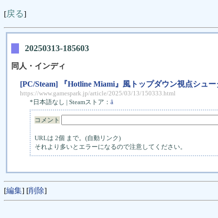
戻る
[
]
20250313-185603
同人・インディ
[PC/Steam] 『Hotline Miami』風トップダウン視点
https://www.gamespark.jp/article/2025/03/13/150333.html
*日本語なし | Steamストア：
â
コメント
URLは 2個 まで。(自動リンク)
それより多いとエラーになるので注意してください。
[
編集
] [
削除
]