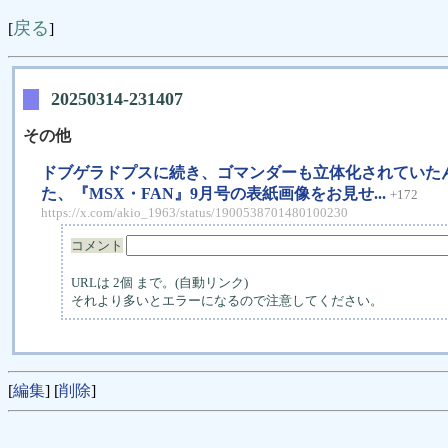
戻る
[
]
20250314-231407
その他
ドブゲラドプスに続き、ゴマンダーも立体化されていたんで
た、『MSX・FAN』9月号の表紙画像をお見せ...
+172
https://x.com/akio_1963/status/1900538701480100230
コメント
URLは 2個 まで。(自動リンク)
それより多いとエラーになるので注意してください。
[
編集
] [
削除
]