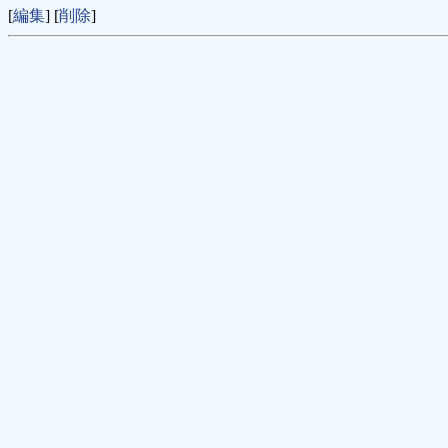
[
編集
] [
削除
]