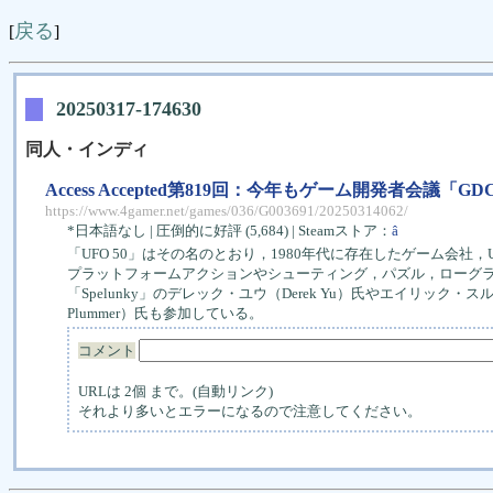
戻る
[
]
20250317-174630
同人・インディ
Access Accepted第819回：今年もゲーム開発者会
https://www.4gamer.net/games/036/G003691/20250314062/
*日本語なし | 圧倒的に好評 (5,684) | Steamストア：
â
「UFO 50」はその名のとおり，1980年代に存在したゲーム会社，
プラットフォームアクションやシューティング，パズル，ローグラ
「Spelunky」のデレック・ユウ（Derek Yu）氏やエイリック・スルケ（
Plummer）氏も参加している。
コメント
URLは 2個 まで。(自動リンク)
それより多いとエラーになるので注意してください。