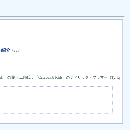
を紹介
+223
ll」の麓 旺二郎氏，「Catacomb Kids」のティリック・プラマー（Tyriq