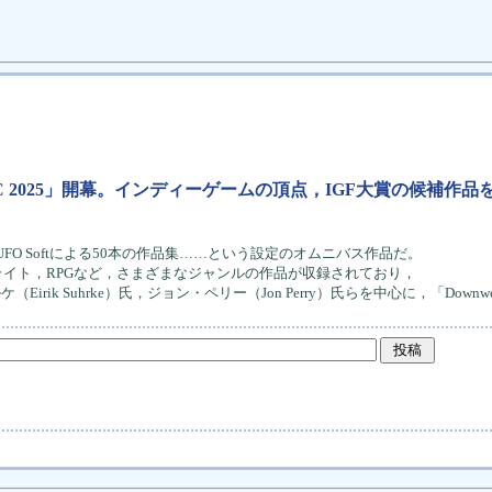
議「GDC 2025」開幕。インディーゲームの頂点，IGF大賞の候補作品
UFO Softによる50本の作品集……という設定のオムニバス作品だ。
イト，RPGなど，さまざまなジャンルの作品が収録されており，
Eirik Suhrke）氏，ジョン・ペリー（Jon Perry）氏らを中心に，「Downwe