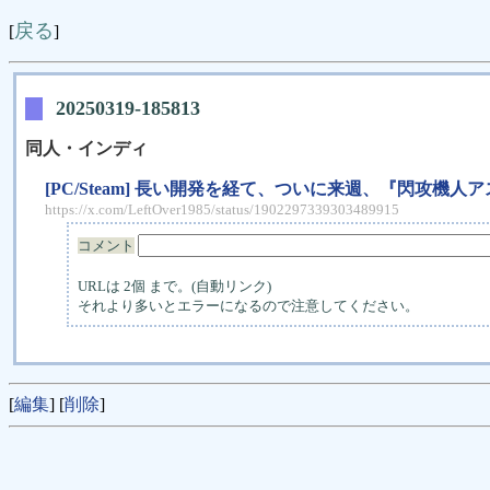
戻る
[
]
20250319-185813
同人・インディ
[PC/Steam] 長い開発を経て、ついに来週、『閃攻機
https://x.com/LeftOver1985/status/1902297339303489915
コメント
URLは 2個 まで。(自動リンク)
それより多いとエラーになるので注意してください。
[
編集
] [
削除
]