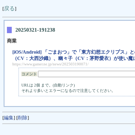
戻る
[
]
20250321-191238
商業
[iOS/Android] 「ごまおつ」で「東方幻想エクリ
（CV：大西沙織）、幽々子（CV：茅野愛衣）が使い魔
https://www.gamer.ne.jp/news/202503190071/
コメント
URLは 2個 まで。(自動リンク)
それより多いとエラーになるので注意してください。
[
編集
] [
削除
]