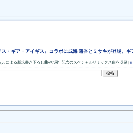
ール』×『アリス・ギア・アイギス』コラボに成海 遥香とミサキが登場
mayoによる新規書き下ろし曲や7周年記念のスペシャルリミックス曲を収録 |
â