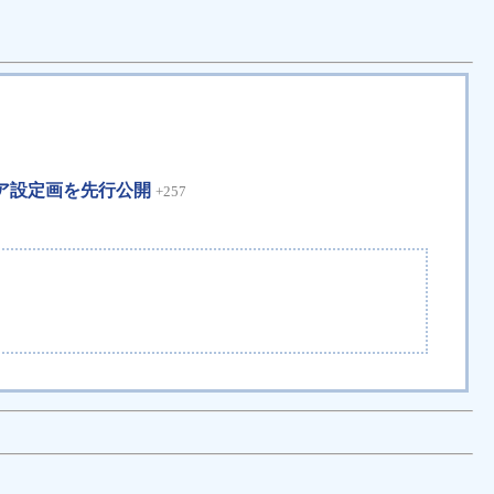
。ギア設定画を先行公開
+257