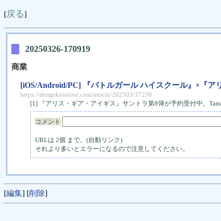
戻る
[
]
20250326-170919
商業
[iOS/Android/PC] 『バトルガール ハイスク
https://dengekionline.com/article/202503/37239
[1] 『アリス・ギア・アイギス』サントラ第8弾が予約受付中。Ta
コメント
URLは 2個 まで。(自動リンク)
それより多いとエラーになるので注意してください。
[
編集
] [
削除
]