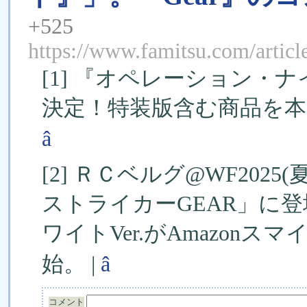
+525
https://www.famitsu.com/artic
[1] 『オペレーション・
決定！特装版含む商品を本日
â
[2] ＲＣベルグ@WF202
ストライカーGEAR」に登
ワイトVer.がAmazonスマ
始。 |
â
コメント