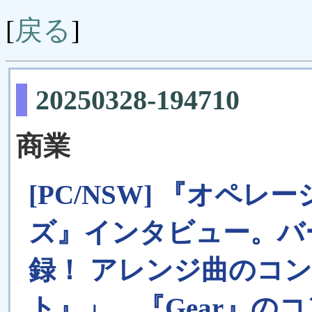
戻る
[
]
20250328-194710
商業
[PC/NSW] 『オペ
ズ』インタビュー。バ
録！ アレンジ曲のコ
ト』」。『Gear』の