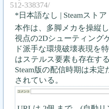
512-338374/
*日本語なし | Steamスト
本作は、多脚メカを操縦
視点の2Dシューティング
ド派手な環境破壊表現を
はステルス要素も存在す
Steam版の配信時期は未定だ
されている。
コメント
URLは 2個 まで。(自動リ