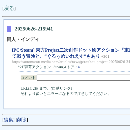
戻る
[
]
20250626-215941
同人・インディ
[PC/Steam] 東方Project二次創作ドット絵アク
て戦う冒険と、“ぐるぅめいれえす”もあり
+301
https://automaton-media.com/articles/newsjp/touhou-project-20250626-3
*2D弾幕アクション | Steamストア：
â
コメント
URLは 2個 まで。(自動リンク)
それより多いとエラーになるので注意してください。
[
編集
] [
削除
]