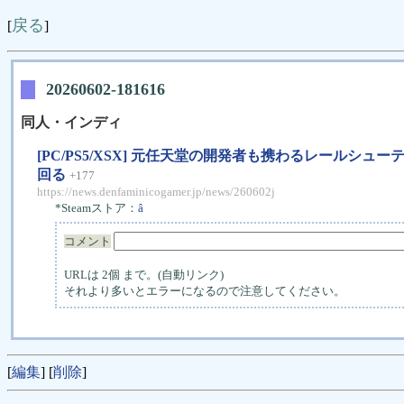
戻る
[
]
20260602-181616
同人・インディ
[PC/PS5/XSX] 元任天堂の開発者も携わるレールシュ
回る
+177
https://news.denfaminicogamer.jp/news/260602j
*Steamストア：
â
コメント
URLは 2個 まで。(自動リンク)
それより多いとエラーになるので注意してください。
[
編集
] [
削除
]