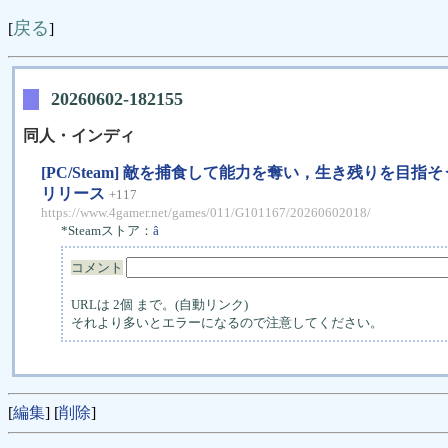
戻る
[
]
20260602-182155
同人・インディ
[PC/Steam] 敵を捕食して能力を奪い，生き残りを目指そ
リリース
+117
https://www.4gamer.net/games/011/G101167/20260602018/
*Steamストア：
â
コメント
URLは 2個 まで。(自動リンク)
それより多いとエラーになるので注意してください。
[
編集
] [
削除
]