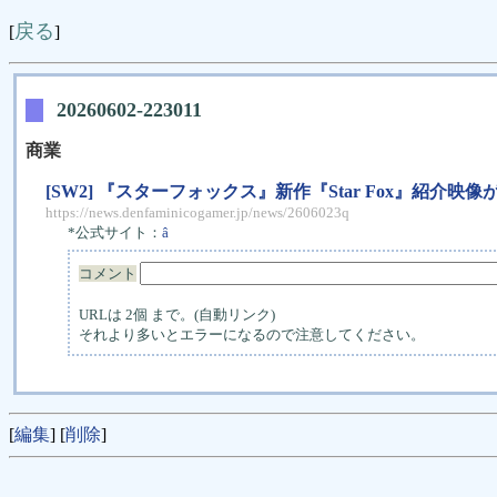
戻る
[
]
20260602-223011
商業
[SW2] 『スターフォックス』新作『Star Fox』紹介映像がNi
https://news.denfaminicogamer.jp/news/2606023q
*公式サイト：
â
コメント
URLは 2個 まで。(自動リンク)
それより多いとエラーになるので注意してください。
[
編集
] [
削除
]