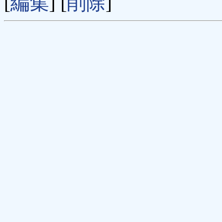
[
編集
] [
削除
]