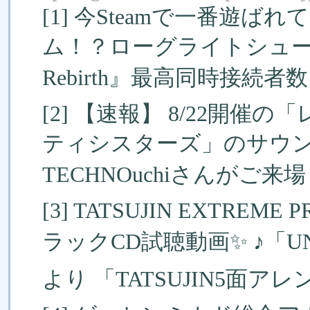
[1] 今Steamで一番遊
ム！？ローグライトシューター『The
Rebirth』最高同時接続者数
[2] 【速報】 8/22開
ティシスターズ」のサウ
TECHNOuchiさんがご来場
[3] TATSUJIN EXTRE
ラックCD試聴動画✨ ♪「U
より 「TATSUJIN5面アレ