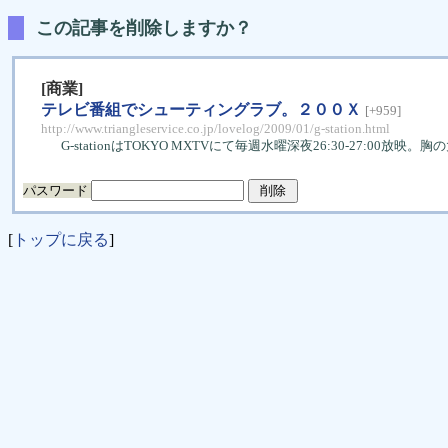
この記事を削除しますか？
[商業]
テレビ番組でシューティングラブ。２００Ｘ
[+959]
http://www.triangleservice.co.jp/lovelog/2009/01/g-station.html
G-stationはTOKYO MXTVにて毎週水曜深夜26:30-27:00放
パスワード
[
トップに戻る
]