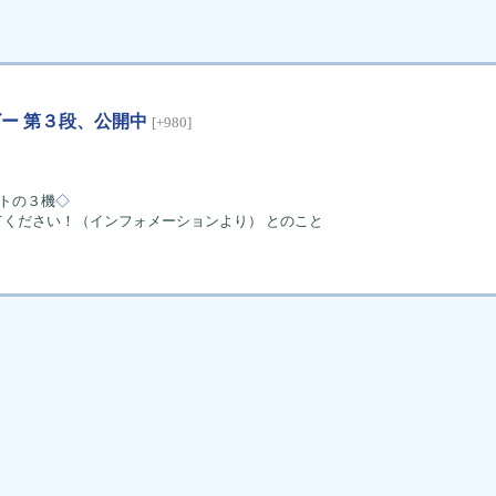
ービー 第３段、公開中
[+980]
ットの３機
◇
ください！（インフォメーションより） とのこと