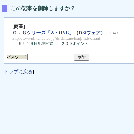
この記事を削除しますか？
[商業]
Ｇ．Ｇシリーズ「Z・ONE」（DSiウェア）
[+1343]
http://www.nintendo.co.jp/ds/dsiware/kznj/index.html
９月１６日配信開始 ２００ポイント
パスワード
[
トップに戻る
]