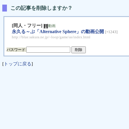
この記事を削除しますか？
[同人・フリー]
動画
永久る～ぷ「Alternative Sphere」の動画公開
[+1243]
http://blue.sakura.ne.jp/~loop/game/as/index.html
パスワード
[
トップに戻る
]