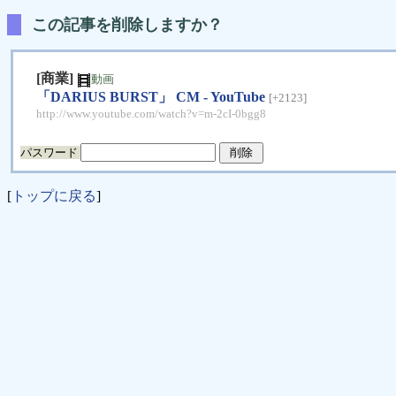
この記事を削除しますか？
[商業]
動画
「DARIUS BURST」 CM - YouTube
[+2123]
http://www.youtube.com/watch?v=m-2cI-0bgg8
パスワード
[
トップに戻る
]