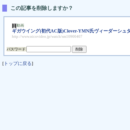
この記事を削除しますか？
動画
ギガウイング(初代AC版)Clover-YMN氏ヴィーダーシュタン
http://www.nicovideo.jp/watch/sm10900407
パスワード
[
トップに戻る
]