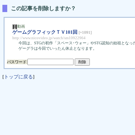
この記事を削除しますか？
動画
ゲームグラフィックＴＶ101回
[+1091]
http://www.nicovideo.jp/watch/sm10922964
今回は、STGの初作「スペース･ウォー」やSTG認知の始祖とな
ゲーグラは今回でいったん休止となります。
パスワード
[
トップに戻る
]