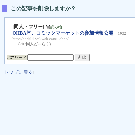
この記事を削除しますか？
[同人・フリー]
読み物
OHBA堂、コミックマーケットの参加情報公開
[+1032]
http://park14.wakwak.com/~ohba/
(via:
同人ど～らく
)
パスワード
[
トップに戻る
]