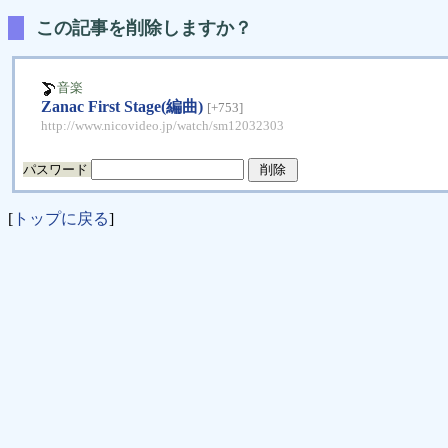
この記事を削除しますか？
音楽
Zanac First Stage(編曲)
[+753]
http://www.nicovideo.jp/watch/sm12032303
パスワード
[
トップに戻る
]