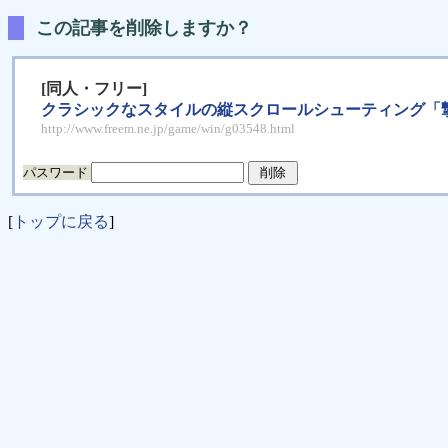
この記事を削除しますか？
[同人・フリー]
クラシックなスタイルの縦スクロールシューティング「
http://www.freem.ne.jp/game/win/g03548.html
パスワード
[
トップに戻る
]