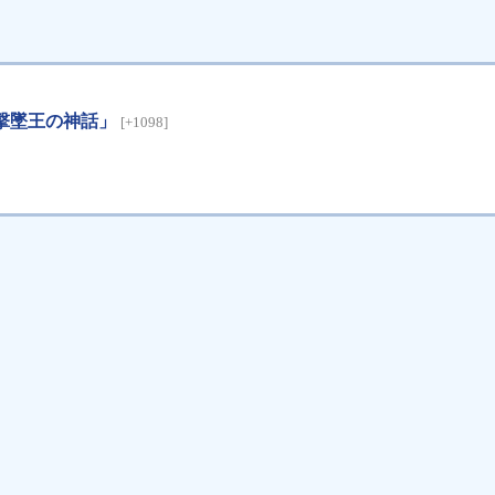
撃墜王の神話」
[+1098]