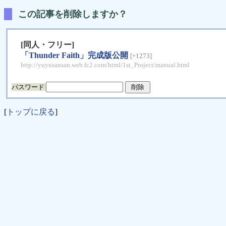
この記事を削除しますか？
[同人・フリー]
「Thunder Faith」完成版公開
[+1273]
http://yuyusansan.web.fc2.com/html/1st_Project/manual.html
パスワード
[
トップに戻る
]