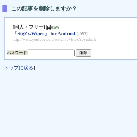
この記事を削除しますか？
[同人・フリー]
動画
「StgZx.Wiper」 for Android
[+953]
http://www.youtube.com/watch?v=HfoxY5yaZmA
パスワード
[
トップに戻る
]