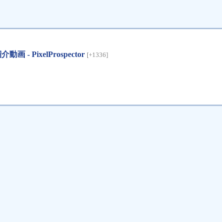
PixelProspector
[+1336]