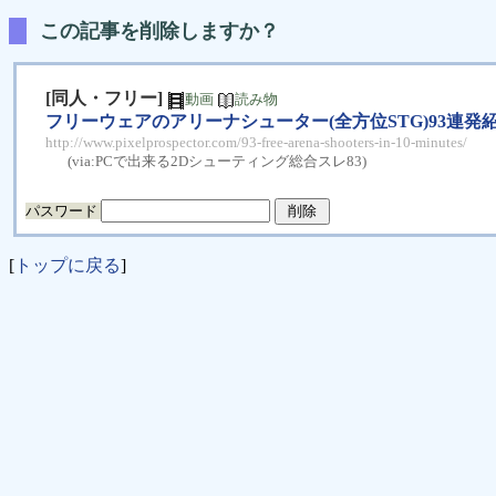
この記事を削除しますか？
[同人・フリー]
動画
読み物
フリーウェアのアリーナシューター(全方位STG)93連発紹介動画 - 
http://www.pixelprospector.com/93-free-arena-shooters-in-10-minutes/
(via:
PCで出来る2Dシューティング総合スレ83
)
パスワード
[
トップに戻る
]