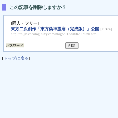
この記事を削除しますか？
[同人・フリー]
東方二次創作「東方偽神霊廟（完成版）」公開
[+1374]
http://th-jss.cocolog-nifty.com/blog/2012/08/829-b06b.html
パスワード
[
トップに戻る
]