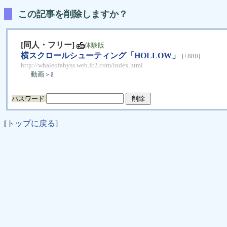
この記事を削除しますか？
[同人・フリー]
体験版
横スクロールシューティング「HOLLOW」
[+880]
http://whaleofabyss.web.fc2.com/index.html
動画＞
â
パスワード
[
トップに戻る
]