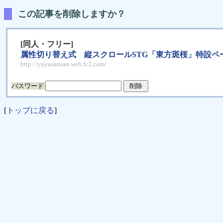
この記事を削除しますか？
[同人・フリー]
属性切り替え式 縦スクロールSTG「東方斑桜」特設ペ
http://yuyusansan.web.fc2.com/
パスワード
[
トップに戻る
]