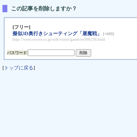
この記事を削除しますか？
[フリー]
擬似3D奥行きシューティング「屠魔戦」
[+689]
http://www.vector.co.jp/soft/winnt/game/se506256.html
パスワード
[
トップに戻る
]