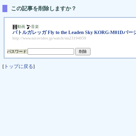
この記事を削除しますか？
動画
音楽
バトルガレッガ Fly to the Leaden Sky KORG-M01Dバ
http://www.nicovideo.jp/watch/sm23194959
パスワード
[
トップに戻る
]