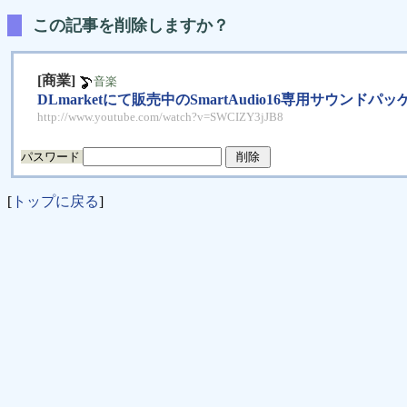
この記事を削除しますか？
[商業]
音楽
DLmarketにて販売中のSmartAudio16専用サウンド
http://www.youtube.com/watch?v=SWCIZY3jJB8
パスワード
[
トップに戻る
]