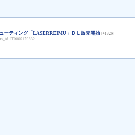
ーティング「LASERREIMU」ＤＬ販売開始
[+1326]
cts_id=IT0000170832