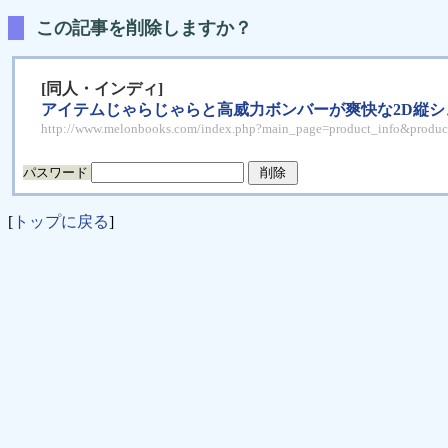
この記事を削除しますか？
[同人・インディ]
アイテムじゃらじゃらと高威力ボンバーが爽快な2D縦シュ
http://www.melonbooks.com/index.php?main_page=product_info&produ
パスワード
[
トップに戻る
]