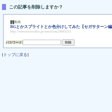
この記事を削除しますか？
動画
BGとかスプライトとか色分けしてみた【セガサターン編
http://www.nicovideo.jp/watch/sm23045255
パスワード
[
トップに戻る
]