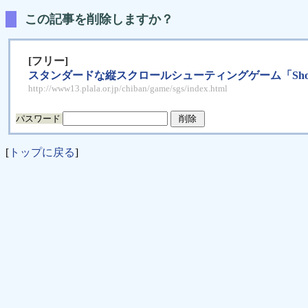
この記事を削除しますか？
[フリー]
スタンダードな縦スクロールシューティングゲーム「Shooting Game
http://www13.plala.or.jp/chiban/game/sgs/index.html
パスワード
[
トップに戻る
]