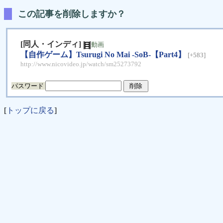
この記事を削除しますか？
[同人・インディ]
動画
【自作ゲーム】Tsurugi No Mai -SoB-【Part4】
[+583]
http://www.nicovideo.jp/watch/sm25273792
パスワード
[
トップに戻る
]