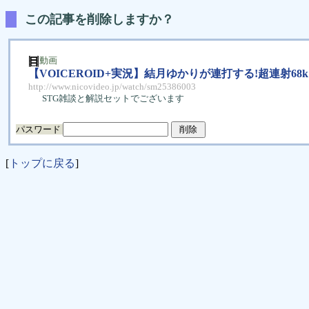
この記事を削除しますか？
動画
【VOICEROID+実況】結月ゆかりが連打する!超連射68
http://www.nicovideo.jp/watch/sm25386003
STG雑談と解説セットでございます
パスワード
[
トップに戻る
]