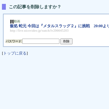
この記事を削除しますか？
動画
飯処 蛇元 今回は『メタルスラッグ２』に挑戦 20:00よ
http://live.nicovideo.jp/watch/lv206645203
パスワード
[
トップに戻る
]