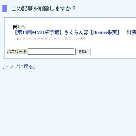
この記事を削除しますか？
動画
【第14回MMD杯予選】さくらんぼ【theme:果実】 
http://www.nicovideo.jp/watch/sm25355845
パスワード
[
トップに戻る
]