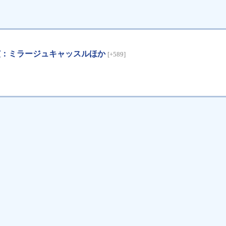
出演：ミラージュキャッスルほか
[+589]