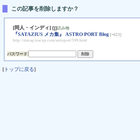
この記事を削除しますか？
[同人・インディ]
読み物
『SATAZIUS メカ集』 ASTRO PORT Blog
[+623]
http://star.ap.teacup.com/astroport/599.html
パスワード
[
トップに戻る
]