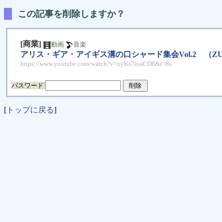
この記事を削除しますか？
[商業]
動画
音楽
アリス・ギア・アイギス溝の口シャード集会Vol.2 （ZUN
https://www.youtube.com/watch?v=xyKs7ioaCD8&t=8s
パスワード
[
トップに戻る
]