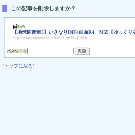
この記事を削除しますか？
動画
【地球防衛軍5】いきなりINF4画面R4 M55【ゆっくり
https://www.nicovideo.jp/watch/sm36419628
パスワード
[
トップに戻る
]