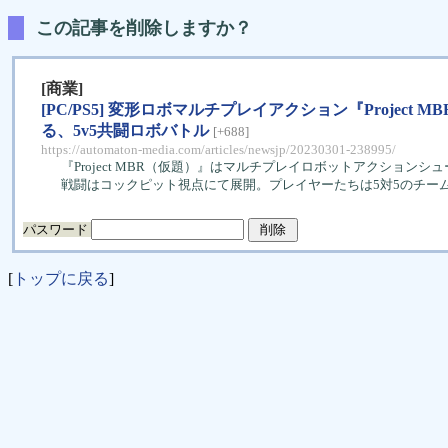
この記事を削除しますか？
[商業]
[PC/PS5] 変形ロボマルチプレイアクション『Proj
る、5v5共闘ロボバトル
[+688]
https://automaton-media.com/articles/newsjp/20230301-238995/
『Project MBR（仮題）』はマルチプレイロボットアクション
戦闘はコックピット視点にて展開。プレイヤーたちは5対5のチー
パスワード
[
トップに戻る
]