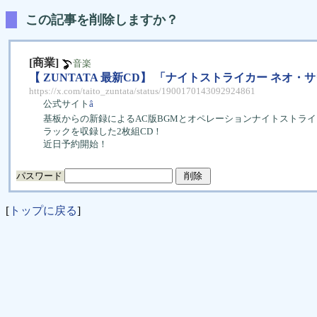
この記事を削除しますか？
[商業]
音楽
【 ZUNTATA 最新CD】 「ナイトストライカー ネオ・
https://x.com/taito_zuntata/status/1900170143092924861
公式サイト
â
基板からの新録によるAC版BGMとオペレーションナイトストラ
ラックを収録した2枚組CD！
近日予約開始！
パスワード
[
トップに戻る
]