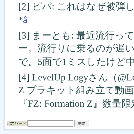
[2] ピパ: これはなぜ被
*
â
[3] まーとも: 最近流
ー。流行りに乗るのが遅い…
で。5面で1ミスしたけど中々
[4] LevelUp Logyさん
Z プラキット組み立て動
『FZ: Formation Z』数量限
パスワード