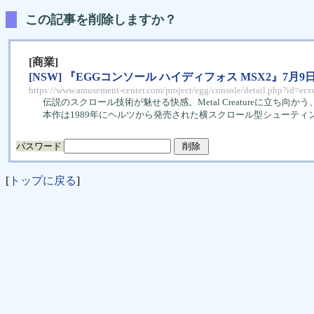
この記事を削除しますか？
[商業]
[NSW] 『EGGコンソール ハイディフォス MSX2』7月9
https://www.amusement-center.com/project/egg/console/detail.php?id=e
伝説のスクロール技術が魅せる快感。Metal Creatureに立ち
本作は1989年にヘルツから発売された横スクロール型シューティ
パスワード
[
トップに戻る
]