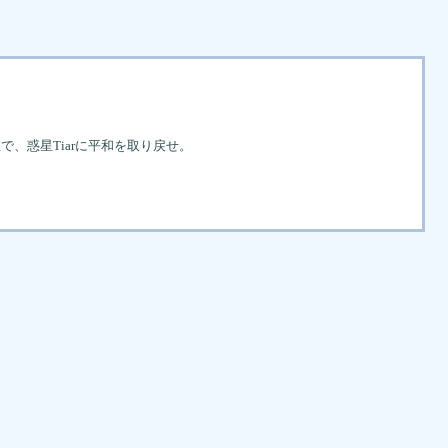
性で、惑星Tiarに平和を取り戻せ。