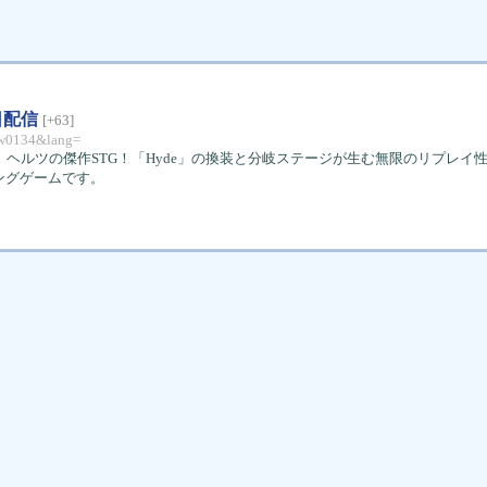
日配信
[+63]
csw0134&lang=
向かう、ヘルツの傑作STG！「Hyde」の換装と分岐ステージが生む無限のリプレイ
ングゲームです。